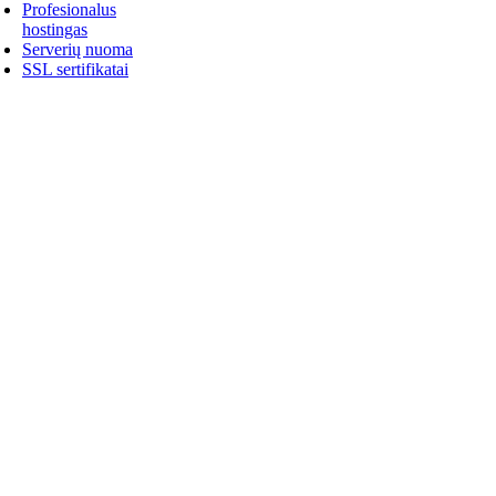
Profesionalus
hostingas
Serverių nuoma
SSL sertifikatai