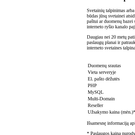
Svetainių talpinimas arba
būdas jūsų svetainei atsidu
paštui ar duomenų bazei 
interneto ryšio kanalo pa
Daugiau nei 20 metų patir
paslaugų planai ir patra
interneto svetaines talpin
Duomenų srautas
Vieta serveryje
El. pašto dėžutės
PHP
MySQL
Multi-Domain
Reseller
Užsakymo kaina (mėn.)
Išsamesnę informaciją api
* Paslaugos kaina nurody