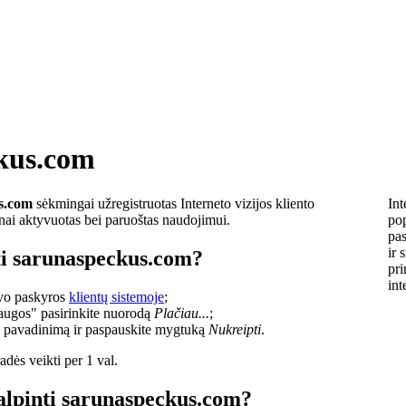
kus.com
s.com
sėkmingai užregistruotas Interneto vizijos kliento
Int
lnai aktyvuotas bei paruoštas naudojimui.
pop
pas
ir 
ti sarunaspeckus.com?
pri
int
savo paskyros
klientų sistemoje
;
laugos" pasirinkite nuorodą
Plačiau...
;
o pavadinimą ir paspauskite mygtuką
Nukreipti
.
dės veikti per 1 val.
talpinti sarunaspeckus.com?