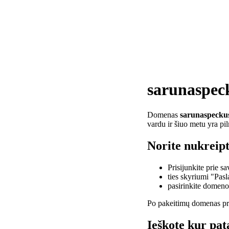
sarunaspec
Domenas
sarunaspecku
vardu ir šiuo metu yra pi
Norite nukreip
Prisijunkite prie 
ties skyriumi "Pas
pasirinkite domen
Po pakeitimų domenas pra
Ieškote kur pa