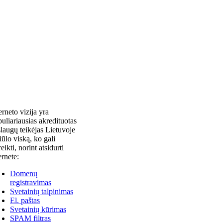
erneto vizija yra
uliariausias akredituotas
laugų teikėjas Lietuvoje
siūlo viską, ko gali
reikti, norint atsidurti
ernete:
Domenų
registravimas
Svetainių talpinimas
El. paštas
Svetainių kūrimas
SPAM filtras