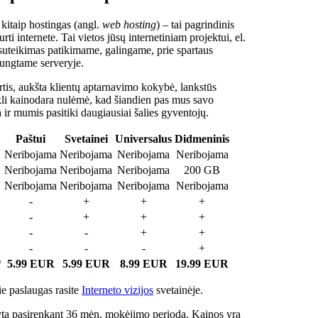
 kitaip hostingas (angl.
web hosting
) – tai pagrindinis
rti internete. Tai vietos jūsų internetiniam projektui, el.
suteikimas patikimame, galingame, prie spartaus
jungtame serveryje.
tis, aukšta klientų aptarnavimo kokybė, lankstūs
ukli kainodara nulėmė, kad šiandien pas mus savo
a ir mumis pasitiki daugiausiai šalies gyventojų.
Paštui
Svetainei
Universalus
Didmeninis
Neribojama
Neribojama
Neribojama
Neribojama
Neribojama
Neribojama
Neribojama
200 GB
Neribojama
Neribojama
Neribojama
Neribojama
-
+
+
+
-
+
+
+
-
-
+
+
-
-
-
+
*
5.99 EUR
5.99 EUR
8.99 EUR
19.99 EUR
e paslaugas rasite
Interneto vizijos
svetainėje.
ta pasirenkant 36 mėn. mokėjimo periodą. Kainos yra